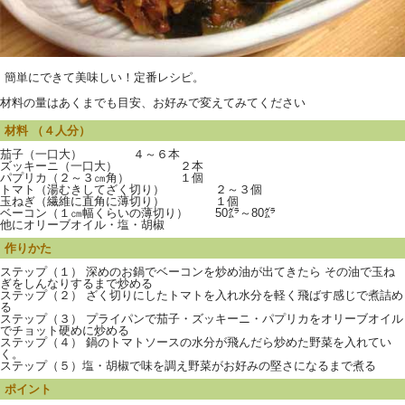
簡単にできて美味しい！定番レシピ。
材料の量はあくまでも目安、お好みで変えてみてください
材料 （４人分）
茄子（一口大） ４～６本
ズッキーニ（一口大） ２本
パプリカ（２～３㎝角） １個
トマト（湯むきしてざく切り） ２～３個
玉ねぎ（繊維に直角に薄切り） １個
ベーコン（１㎝幅くらいの薄切り） 50㌘～80㌘
他にオリーブオイル・塩・胡椒
作りかた
ステップ（１） 深めのお鍋でベーコンを炒め油が出てきたら その油で玉ね
ぎをしんなりするまで炒める
ステップ（２） ざく切りにしたトマトを入れ水分を軽く飛ばす感じで煮詰め
る
ステップ（３） プライパンで茄子・ズッキーニ・パプリカをオリーブオイル
でチョット硬めに炒める
ステップ（４） 鍋のトマトソースの水分が飛んだら炒めた野菜を入れてい
く。
ステップ（５）塩・胡椒で味を調え野菜がお好みの堅さになるまで煮る
ポイント